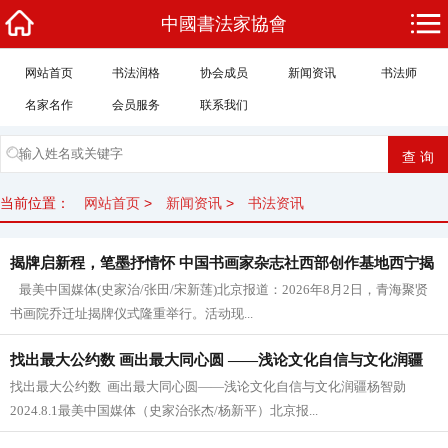
中國書法家協會
网站首页
书法润格
协会成员
新闻资讯
书法师
名家名作
会员服务
联系我们
当前位置：
网站首页
>
新闻资讯
>
书法资讯
揭牌启新程，笔墨抒情怀 中国书画家杂志社西部创作基地西宁揭
最美中国媒体(史家治/张田/宋新莲)北京报道：2026年8月2日，青海聚贤
牌
书画院乔迁址揭牌仪式隆重举行。活动现...
找出最大公约数 画出最大同心圆 ——浅论文化自信与文化润疆
找出最大公约数 画出最大同心圆——浅论文化自信与文化润疆杨智勋
2024.8.1最美中国媒体（史家治张杰/杨新平）北京报...