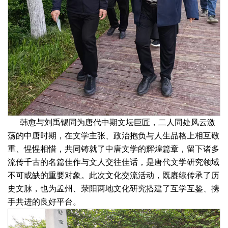
韩愈与刘禹锡同为唐代中期文坛巨匠，二人同处风云激
荡的中唐时期，在文学主张、政治抱负与人生品格上相互敬
重、惺惺相惜，共同铸就了中唐文学的辉煌篇章，留下诸多
流传千古的名篇佳作与文人交往佳话，是唐代文学研究领域
不可或缺的重要对象。此次文化交流活动，既赓续传承了历
史文脉，也为孟州、荥阳两地文化研究搭建了互学互鉴、携
手共进的良好平台。