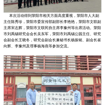
本次活动得到荥阳市相关方面高度重视，荥阳市人大副
主任陈秀珍，荥阳市委宣传部副部长李艳艳，荥阳市文联副
主席宋志辉，荥阳市文联民协主席李豫州等出席活动。荥阳
市刘禹锡研究会会长吴东军，荥阳市刘禹锡公园主任、研究
会副会长王晓冬，研究会副会长兼秘书长杨振铭、副会长崔
向辉、李豫州及理事杨海燕等参加交流。