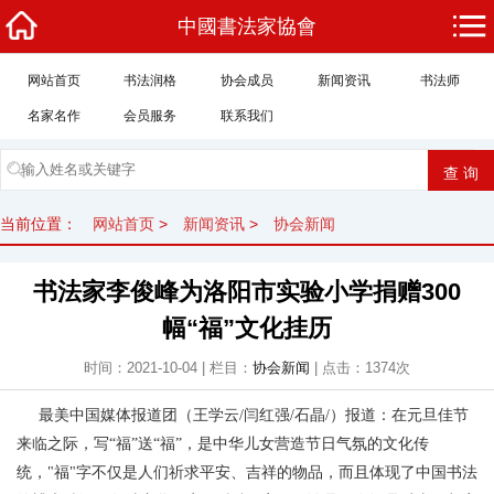
中國書法家協會
网站首页
书法润格
协会成员
新闻资讯
书法师
名家名作
会员服务
联系我们
当前位置：
网站首页
>
新闻资讯
>
协会新闻
书法家李俊峰为洛阳市实验小学捐赠300
幅“福”文化挂历
时间：2021-10-04 | 栏目：
协会新闻
| 点击：1374次
最美中国媒体报道团（王学云/闫红强/石晶/）报道：在元旦佳节
来临之际，写“福”送“福”，是中华儿女营造节日气氛的文化传
统，"福"字不仅是人们祈求平安、吉祥的物品，而且体现了中国书法