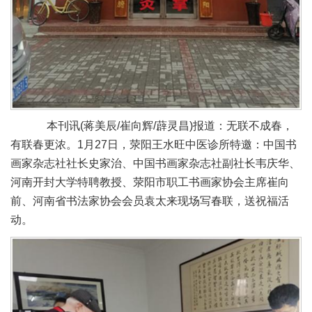
本刊讯(蒋美辰/崔向辉/薜灵昌)报道：无联不成春，
有联春更浓。1月27日，荥阳王水旺中医诊所特邀：中国书
画家杂志社社长史家治、中国书画家杂志社副社长韦庆华、
河南开封大学特聘教授、荥阳市职工书画家协会主席崔向
前、河南省书法家协会会员袁太来现场写春联，送祝福活
动。