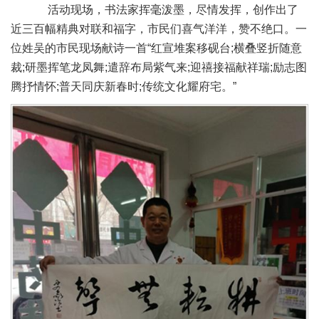
活动现场，书法家挥毫泼墨，尽情发挥，创作出了
近三百幅精典对联和福字，市民们喜气洋洋，赞不绝口。一
位姓吴的市民现场献诗一首“红宣堆案移砚台;横叠竖折随意
裁;研墨挥笔龙凤舞;遣辞布局紫气来;迎禧接福献祥瑞;励志图
腾抒情怀;普天同庆新春时;传统文化耀府宅。”