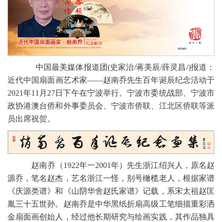
中国最美媒体报道团(史家治/蒋美辰/薛灵昌/)报道：
近代中国扇面画艺术家——赵南乔先生百年诞辰纪念活动于
2021年11月27日下午在宁波举行。宁波市委统战部、宁波市
政协港澳台侨和外事委员会、宁波市侨联、江北区侨联等派
员出席祝贺。
赵南乔（1922年一2001年）先生浙江绍兴人，原名赵
源乔，笔名赵杰，艺名浙江一怪，别号橄榄老人，根据家谱
《庆源类谱》和《山阴华舍赵氏家谱》记载，系宋太祖赵匡
胤三十五世孙。赵南乔是中华黑纸折扇高级工笔细描重彩洒
金扇面画创始人，经过他长期研究与绘画实践，其作品独具