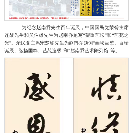
为纪念赵南乔先生百年诞辰，中国国民党荣誉主席
连战先生和吴伯雄先生为赵南乔题写“望重艺坛”和“艺苑之
光”。亲民党主席宋楚瑜先生为赵南乔题词“画坛巨擘、百瑞
诞辰、弘扬国粹、艺苑逸馨”和“赵南乔艺术陈列馆”等。